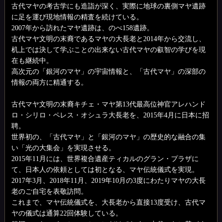
古代マヤの考古学にも造詣が深く、実際に地球の裏側マヤ遺跡
に足を運び現地情報の精査を続けている。
2007年から訪れたマヤ遺跡は、のべ158遺跡。
古代マヤ文明の末裔であるマヤの大長老と2014年から交流し、
机上では決して学ぶことの出来ない古代マヤの叡智の学びを現
在も継続中。
高次元の「銀河のマヤ」の宇宙情報と、「古代マヤ」の深部の
情報の両方に精通する。
古代マヤ文明の末裔キチェ・マヤ第13代最高位神官アレハンド
ロ・シリロ・ペレス・オシュラ大長老を、2015年4月に日本に招
聘。
世界初の、「古代マヤ」と「銀河のマヤ」の歴史的な融合の集
い「光の大集会」を実現させる。
2015年11月には、世界複合遺産ティカルのグラン・プラザに
て、日本人の依頼としては初となる、マヤ伝統儀式を実現。
2017年3月、2018年11月、2019年10月の3度にわたりマヤの大長
老のご自宅を表敬訪問。
これまで、マヤ伝統儀式を、大長老から直接13度受け、古代マ
ヤの儀式は通算22回体験している。