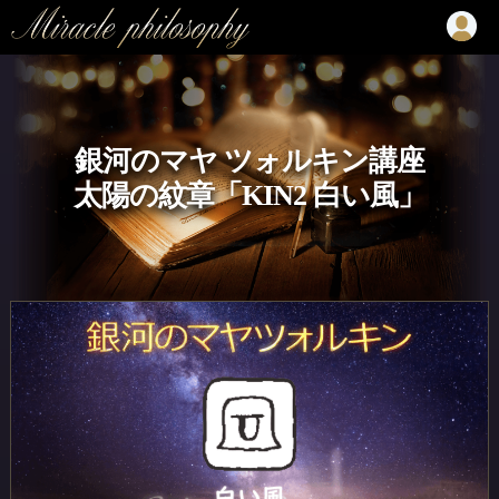
銀河のマヤ ツォルキン講座
太陽の紋章「KIN2 白い風」