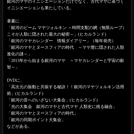
銀河のマヤのイニシエーションだけでなく、古代マヤに基づく
イニシエーションも果たしている。
著書に
「銀河のビーム マヤツォルキン ～時間支配の網（無限ループ）
こそが人類に隠された最大の秘密～」(ヒカルランド)
「銀河のマヤカレンダー 情報ダイアリー」（毎年発売）
「銀河のマヤとヌースフィアの時代 ～マヤ暦に隠された人類
進化の謎～」
「2013年から始まる銀河のマヤ ～マヤカレンダーと宇宙の叡
智～」
DVDに、
「高次元の振動と共振する秘訣！！銀河のマヤツォルキン活用
術」(ヒカルランド)
「銀河の音へのいざない大集会」(ヒカルランド)
「光の大集会 銀河のマヤと古代マヤ 人類史に残る融合」
「銀河のマヤとヌースフィアの時代」
「銀河の同期ポイント大集会」
などがある。