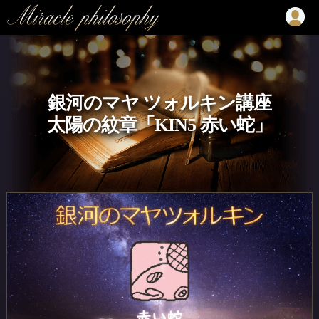
銀河のマヤ ツォルキン講座
太陽の紋章「KIN5 赤い蛇」