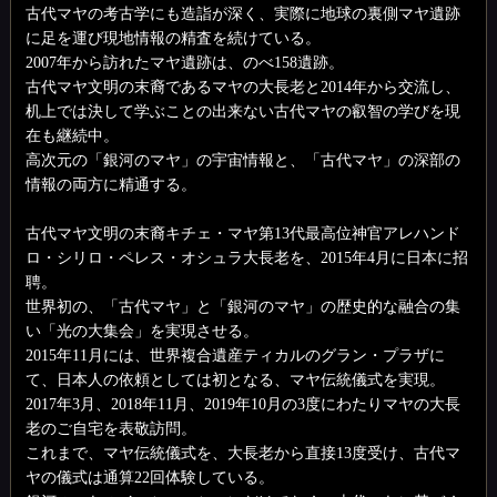
古代マヤの考古学にも造詣が深く、実際に地球の裏側マヤ遺跡
に足を運び現地情報の精査を続けている。
2007年から訪れたマヤ遺跡は、のべ158遺跡。
古代マヤ文明の末裔であるマヤの大長老と2014年から交流し、
机上では決して学ぶことの出来ない古代マヤの叡智の学びを現
在も継続中。
高次元の「銀河のマヤ」の宇宙情報と、「古代マヤ」の深部の
情報の両方に精通する。
古代マヤ文明の末裔キチェ・マヤ第13代最高位神官アレハンド
ロ・シリロ・ペレス・オシュラ大長老を、2015年4月に日本に招
聘。
世界初の、「古代マヤ」と「銀河のマヤ」の歴史的な融合の集
い「光の大集会」を実現させる。
2015年11月には、世界複合遺産ティカルのグラン・プラザに
て、日本人の依頼としては初となる、マヤ伝統儀式を実現。
2017年3月、2018年11月、2019年10月の3度にわたりマヤの大長
老のご自宅を表敬訪問。
これまで、マヤ伝統儀式を、大長老から直接13度受け、古代マ
ヤの儀式は通算22回体験している。