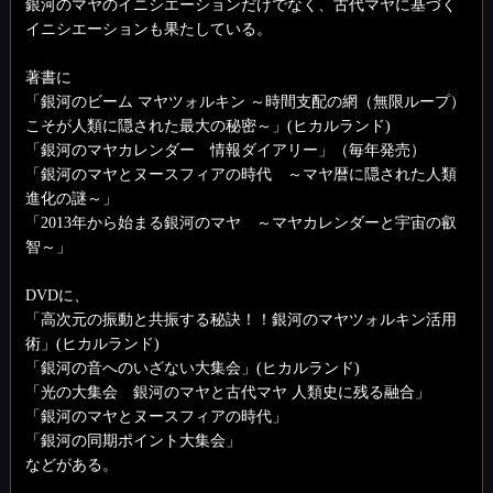
銀河のマヤのイニシエーションだけでなく、古代マヤに基づく
イニシエーションも果たしている。
著書に
「銀河のビーム マヤツォルキン ～時間支配の網（無限ループ）
こそが人類に隠された最大の秘密～」(ヒカルランド)
「銀河のマヤカレンダー 情報ダイアリー」（毎年発売）
「銀河のマヤとヌースフィアの時代 ～マヤ暦に隠された人類
進化の謎～」
「2013年から始まる銀河のマヤ ～マヤカレンダーと宇宙の叡
智～」
DVDに、
「高次元の振動と共振する秘訣！！銀河のマヤツォルキン活用
術」(ヒカルランド)
「銀河の音へのいざない大集会」(ヒカルランド)
「光の大集会 銀河のマヤと古代マヤ 人類史に残る融合」
「銀河のマヤとヌースフィアの時代」
「銀河の同期ポイント大集会」
などがある。