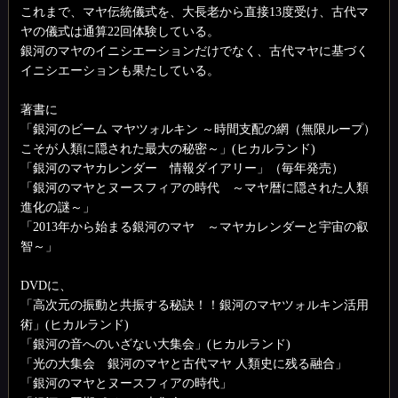
これまで、マヤ伝統儀式を、大長老から直接13度受け、古代マ
ヤの儀式は通算22回体験している。
銀河のマヤのイニシエーションだけでなく、古代マヤに基づく
イニシエーションも果たしている。
著書に
「銀河のビーム マヤツォルキン ～時間支配の網（無限ループ）
こそが人類に隠された最大の秘密～」(ヒカルランド)
「銀河のマヤカレンダー 情報ダイアリー」（毎年発売）
「銀河のマヤとヌースフィアの時代 ～マヤ暦に隠された人類
進化の謎～」
「2013年から始まる銀河のマヤ ～マヤカレンダーと宇宙の叡
智～」
DVDに、
「高次元の振動と共振する秘訣！！銀河のマヤツォルキン活用
術」(ヒカルランド)
「銀河の音へのいざない大集会」(ヒカルランド)
「光の大集会 銀河のマヤと古代マヤ 人類史に残る融合」
「銀河のマヤとヌースフィアの時代」