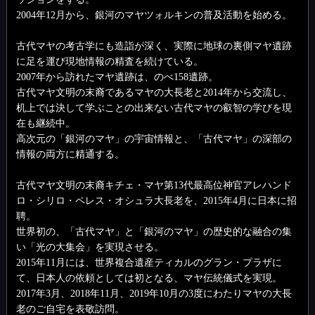
2004年12月から、銀河のマヤツォルキンの普及活動を始める。
古代マヤの考古学にも造詣が深く、実際に地球の裏側マヤ遺跡
に足を運び現地情報の精査を続けている。
2007年から訪れたマヤ遺跡は、のべ158遺跡。
古代マヤ文明の末裔であるマヤの大長老と2014年から交流し、
机上では決して学ぶことの出来ない古代マヤの叡智の学びを現
在も継続中。
高次元の「銀河のマヤ」の宇宙情報と、「古代マヤ」の深部の
情報の両方に精通する。
古代マヤ文明の末裔キチェ・マヤ第13代最高位神官アレハンド
ロ・シリロ・ペレス・オシュラ大長老を、2015年4月に日本に招
聘。
世界初の、「古代マヤ」と「銀河のマヤ」の歴史的な融合の集
い「光の大集会」を実現させる。
2015年11月には、世界複合遺産ティカルのグラン・プラザに
て、日本人の依頼としては初となる、マヤ伝統儀式を実現。
2017年3月、2018年11月、2019年10月の3度にわたりマヤの大長
老のご自宅を表敬訪問。