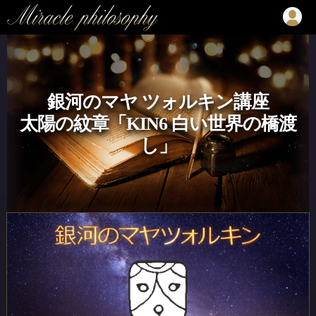
銀河のマヤ ツォルキン講座
太陽の紋章「KIN6 白い世界の橋渡
し」